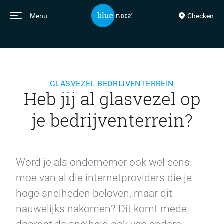
Menu
Checken
GLASVEZEL BEDRIJVENTERREIN
Heb jij al glasvezel op
je bedrijventerrein?
Word je als ondernemer ook wel eens
moe van al die internetproviders die je
hoge snelheden beloven, maar dit
nauwelijks nakomen? Dit komt mede